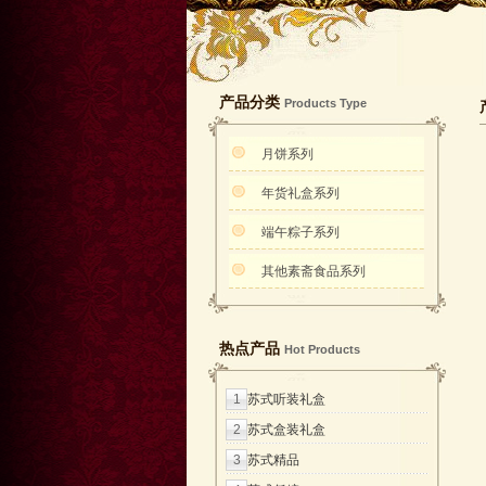
产品分类
Products Type
月饼系列
年货礼盒系列
端午粽子系列
其他素斋食品系列
热点产品
Hot Products
1
苏式听装礼盒
2
苏式盒装礼盒
3
苏式精品